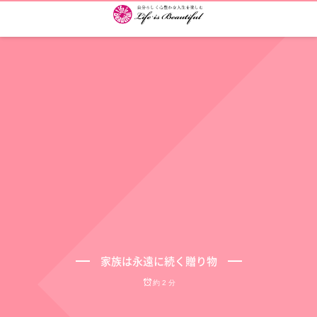
家族は永遠に続く贈り物
約 2 分