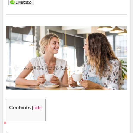
Contents
[
hide
]