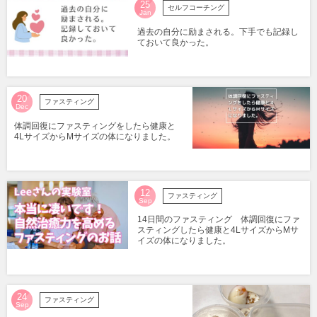
25
セルフコーチング
Jan
過去の自分に励まされる。下手でも記録し
ておいて良かった。
20
ファスティング
Dec
体調回復にファスティングをしたら健康と
4LサイズからMサイズの体になりました。
12
ファスティング
Sep
14日間のファスティング 体調回復にファ
スティングしたら健康と4LサイズからMサ
イズの体になりました。
24
ファスティング
Sep