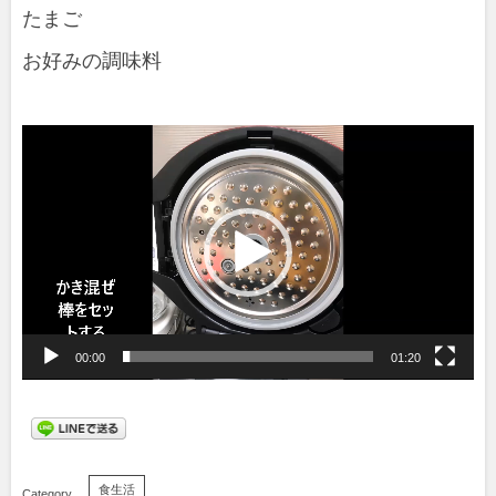
たまご
お好みの調味料
動
画
プ
レ
ー
ヤ
00:00
01:20
ー
食生活