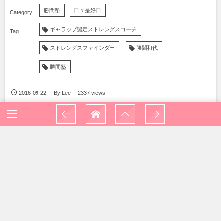
勝間塾
日々是好日
ギャラップ認定ストレングスコーチ
ストレングスファインダー
勝間和代
勝間塾
2016-09-22
By
Lee
2337 views
YOU MIGHT ALSO LIKE
クリフトン・ストレングス®
旅するストレングスファインダー®セミナ
ーin沖縄開催いたしました。