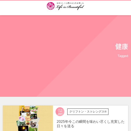
健康
Tagged
02
クリフトン・ストレングス®
Jan
2025年今この瞬間を味わい尽くし充実した
日々を送る