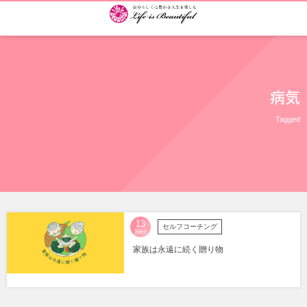
病気
Tagged
13
セルフコーチング
Sep
家族は永遠に続く贈り物