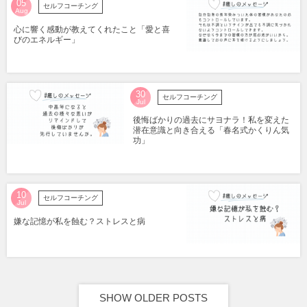
05
セルフコーチング
Aug
心に響く感動が教えてくれたこと「愛と喜
びのエネルギー」
30
セルフコーチング
Jul
後悔ばかりの過去にサヨナラ！私を変えた
潜在意識と向き合える「春名式かくりん気
功」
10
セルフコーチング
Jul
嫌な記憶が私を蝕む？ストレスと病
SHOW OLDER POSTS